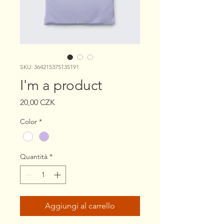
SKU: 364215375135191
I'm a product
Prezzo
20,00 CZK
Color
*
Quantità
*
Aggiungi al carrello