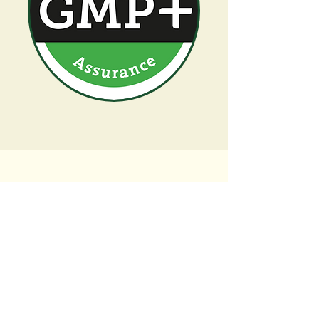
KONTAKTUJTE NÁS
Zavolejte nám nebo nám napište e-mail
Máte nějaké dotazy? Vyplňte formulář a my
se vám brzy ozveme.