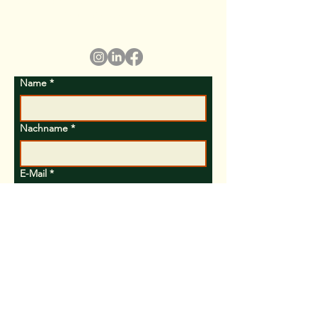
aus, und wir werden uns in Kürze mit Ihnen
in Verbindung setzen.
Name
*
Nachname
*
E-Mail
*
Betreff
Nachricht