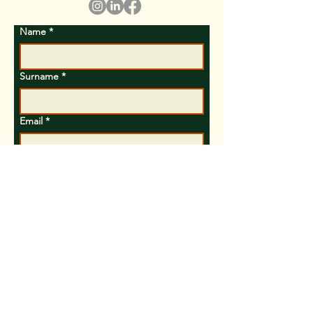
Name
*
Surname
*
Email
*
Subject
Text
Send