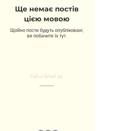
Ще немає постів
цією мовою
Щойно пости будуть опубліковані,
ви побачите їх тут.
CONTACT US
Call or Email Us
Have any questions? Fill in the form and
we'll contact you shortly.
We respect your privacy, we have no spam
policy)