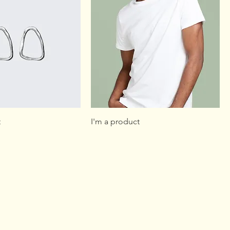
t
I'm a product