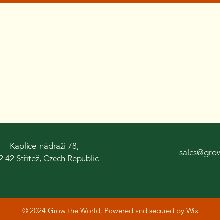
Kaplice-nádraží 78,
sales@gro
2 42 Střítež, Czech Republic
© 2024 Grow the World. Powered and secured by
Wix