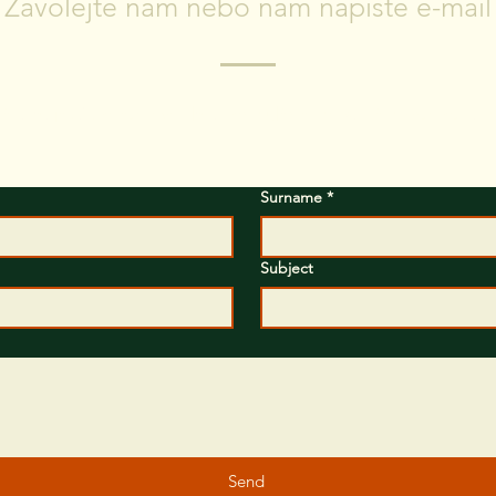
Zavolejte nám nebo nám napište e-mail
áte nějaké dotazy? Vyplňte formulář a my se vám brzy ozvem
Surname
*
Subject
Send